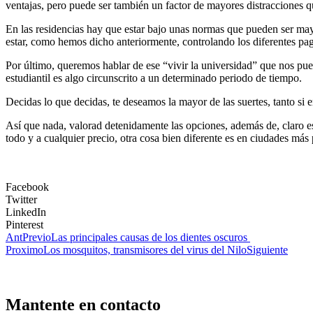
ventajas, pero puede ser también un factor de mayores distracciones q
En las residencias hay que estar bajo unas normas que pueden ser ma
estar, como hemos dicho anteriormente, controlando los diferentes pa
Por último, queremos hablar de ese “vivir la universidad” que nos pue
estudiantil es algo circunscrito a un determinado periodo de tiempo.
Decidas lo que decidas, te deseamos la mayor de las suertes, tanto si er
Así que nada, valorad detenidamente las opciones, además de, claro es
todo y a cualquier precio, otra cosa bien diferente es en ciudades má
Facebook
Twitter
LinkedIn
Pinterest
Ant
Previo
Las principales causas de los dientes oscuros
Proximo
Los mosquitos, transmisores del virus del Nilo
Siguiente
Mantente en contacto