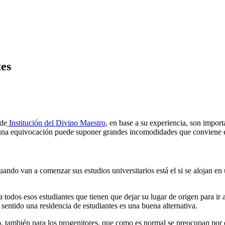
tes
sde
Institución del Divino Maestro
, en base a su experiencia, son import
ter una equivocación puede suponer grandes incomodidades que conviene e
uando van a comenzar sus estudios universitarios está el si se alojan en
a todos esos estudiantes que tienen que dejar su lugar de origen para i
 sentido una residencia de estudiantes es una buena alternativa.
o, también para los progenitores, que como es normal se preocupan por 