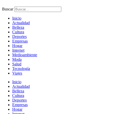
Ir
al
Buscar
contenido
Inicio
Actualidad
Belleza
Cultura
Deportes
Empresas
Hogar
Internet
Medioambiente
Moda
Salud
Tecnología
Viajes
Inicio
Actualidad
Belleza
Cultura
Deportes
Empresas
Hogar
Internet