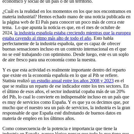
económico y social de un país o de un territorio.
¿Cuál es la realidad en los momentos en los que nos encontramos en
materia industrial? Hemos echado mano de una noticia publicada en
la página web de El País para conocer un poco más de cerca este
tema. Lo que apunta la noticia es que, en el mes de octubre de
2024,
la industria española estaba creciendo mientras que la europea
estaba cayendo al ritmo más alto de todo el año
. Esto habla
perfectamente de la industria española, que es capaz de ofrecer
buenas sensaciones incluso en un contexto internacional en el que
no se esté trabajando con optimismo. Desde luego, este es un soplo
de aire fresco para una economía como la nuestra.
Y es que esta actividad es realmente importante dentro del reparto
que existe en la economía española en lo que al Pib se refiere.
Statista realizó
un estudio anual entre los años 2008 y 2023
en el
que se realiza un reparto de ese indicador entre los tres sectores. En
el último de esos años, el sector industrial copaba más de un 20%
del Pib, lo cual lo convierte en indispensable incluso en un país que
es muy de servicios como España. Y es que ya os decimos que, por
mucho que el nuestro sea un país de servicios, la industria es la gran
responsable de que España esté disfrutando de buenos datos en
materia de empleo en los últimos años.
Como consecuencia de la potencia e importancia que tiene la
industria en España, parece lógico pensar que todo lo que tiene que