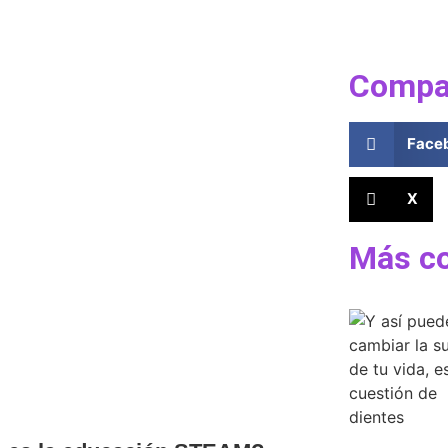
Compa
Face
X
Más c