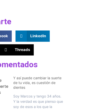
rte
book
LinkedIn
Threads
omentados
Y así puede cambiar la suerte
de tu vida, es cuestión de
dientes
Soy Marcos y tengo 34 años.
Y la verdad es que pienso que
soy de esos a los que la