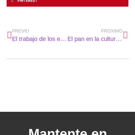
PINTEREST
PREVIO
PROXIMO
El trabajo de los estudios de interiorismo aumenta el valor de las viviendas
El pan en la cultura española
Mantente en