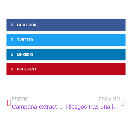
FACEBOOK
TWITTER
LINKEDIN
PINTEREST
PREVIO
PROXIMO
Campana extractora: libre de humos, pero con ruido
Riesgos tras una intervención médica