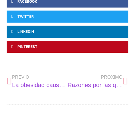
FACEBOOK
TWITTER
LINKEDIN
PINTEREST
PREVIO
PROXIMO
La obesidad causa 2,8 millones de muertes al año en el mundo
Razones por las que cambiar una pieza de coche a tiempo