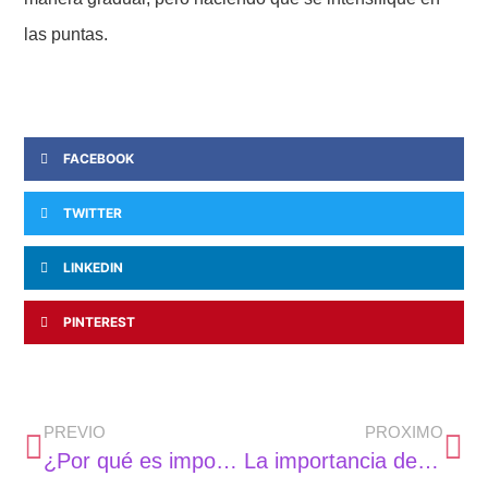
las puntas.
FACEBOOK
TWITTER
LINKEDIN
PINTEREST
PREVIO
PROXIMO
¿Por qué es importante el visual merchandising en una tienda de ropa?
La importancia de la tecnología en la odontología