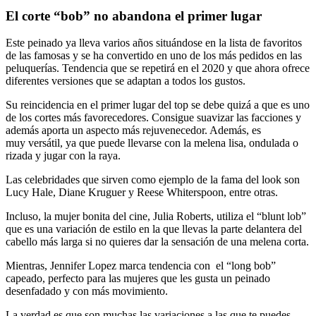
El corte “bob” no abandona el primer lugar
Este peinado ya lleva varios años situándose en la lista de favoritos
de las famosas y se ha convertido en uno de los más pedidos en las
peluquerías. Tendencia que se repetirá en el 2020 y que ahora ofrece
diferentes versiones que se adaptan a todos los gustos.
Su reincidencia en el primer lugar del top se debe quizá a que es uno
de los cortes más favorecedores. Consigue suavizar las facciones y
además aporta un aspecto más rejuvenecedor. Además, es
muy versátil, ya que puede llevarse con la melena lisa, ondulada o
rizada y jugar con la raya.
Las celebridades que sirven como ejemplo de la fama del look son
Lucy Hale, Diane Kruguer y Reese Whiterspoon, entre otras.
Incluso, la mujer bonita del cine, Julia Roberts, utiliza el “blunt lob”
que es una variación de estilo en la que llevas la parte delantera del
cabello más larga si no quieres dar la sensación de una melena corta.
Mientras, Jennifer Lopez marca tendencia con el “long bob”
capeado, perfecto para las mujeres que les gusta un peinado
desenfadado y con más movimiento.
La verdad es que son muchas las variaciones a las que te puedes