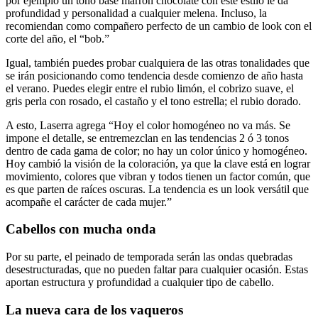
por ejemplo un tono base marrón chocolate con este estilo le da
profundidad y personalidad a cualquier melena. Incluso, la
recomiendan como compañero perfecto de un cambio de look con el
corte del año, el “bob.”
Igual, también puedes probar cualquiera de las otras tonalidades que
se irán posicionando como tendencia desde comienzo de año hasta
el verano. Puedes elegir entre el rubio limón, el cobrizo suave, el
gris perla con rosado, el castaño y el tono estrella; el rubio dorado.
A esto, Laserra agrega “Hoy el color homogéneo no va más. Se
impone el detalle, se entremezclan en las tendencias 2 ó 3 tonos
dentro de cada gama de color; no hay un color único y homogéneo.
Hoy cambió la visión de la coloración, ya que la clave está en lograr
movimiento, colores que vibran y todos tienen un factor común, que
es que parten de raíces oscuras. La tendencia es un look versátil que
acompañe el carácter de cada mujer.”
Cabellos con mucha onda
Por su parte, el peinado de temporada serán las ondas quebradas
desestructuradas, que no pueden faltar para cualquier ocasión. Estas
aportan estructura y profundidad a cualquier tipo de cabello.
La nueva cara de los vaqueros