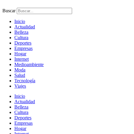
Ir
al
Buscar
contenido
Inicio
Actualidad
Belleza
Cultura
Deportes
Empresas
Hogar
Internet
Medioambiente
Moda
Salud
Tecnología
Viajes
Inicio
Actualidad
Belleza
Cultura
Deportes
Empresas
Hogar
Internet