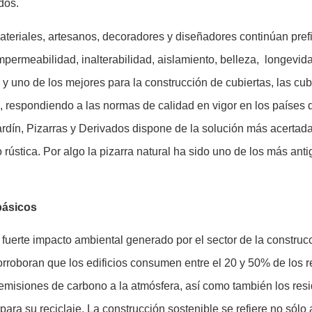
dos.
teriales, artesanos, decoradores y diseñadores continúan prefir
mpermeabilidad, inalterabilidad, aislamiento, belleza, longevid
 uno de los mejores para la construcción de cubiertas, las cubi
 respondiendo a las normas de calidad en vigor en los países 
jardín, Pizarras y Derivados dispone de la solución más acertada,
 rústica. Por algo la pizarra natural ha sido uno de los más ant
básicos
 fuerte impacto ambiental generado por el sector de la construc
orroboran que los edificios consumen entre el 20 y 50% de los r
 emisiones de carbono a la atmósfera, así como también los resi
ara su reciclaje. La construcción sostenible se refiere no sólo 