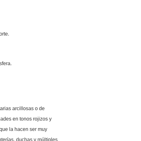
orte.
sfera.
rias arcillosas o de
ades en tonos rojizos y
s que la hacen ser muy
nterías, duchas y múltiples