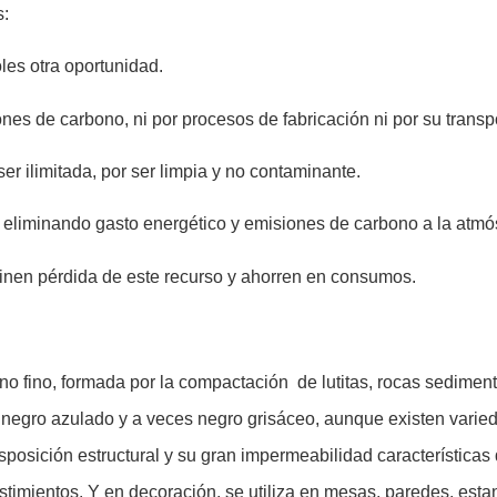
s:
les otra oportunidad.
ones de carbono, ni por procesos de fabricación ni por su transp
ser ilimitada, por ser limpia y no contaminante.
l, eliminando gasto energético y emisiones de carbono a la atmó
minen pérdida de este recurso y ahorren en consumos.
 fino, formada por la compactación de lutitas, rocas sedimenta
negro azulado y a veces negro grisáceo, aunque existen varied
isposición estructural y su gran impermeabilidad característica
estimientos. Y en decoración, se utiliza en mesas, paredes, esta