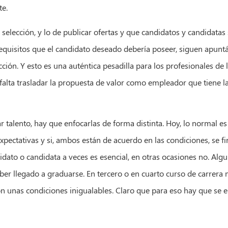
te.
selección, y lo de publicar ofertas y que candidatos y candidatas 
requisitos que el candidato deseado debería poseer, siguen apun
cción. Y esto es una auténtica pesadilla para los profesionales de 
 falta trasladar la propuesta de valor como empleador que tiene l
r talento, hay que enfocarlas de forma distinta. Hoy, lo normal e
pectativas y si, ambos están de acuerdo en las condiciones, se fir
didato o candidata a veces es esencial, en otras ocasiones no. Alg
aber llegado a graduarse. En tercero o en cuarto curso de carrera
on unas condiciones inigualables. Claro que para eso hay que se el