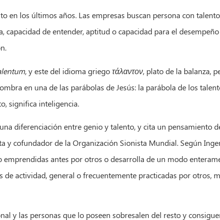
o en los últimos años. Las empresas buscan persona con talento, 
, capacidad de entender, aptitud o capacidad para el desempeño d
n.
alentum
, y este del idioma griego
τάλαντον
, plato de la balanza, p
ombra en una de las parábolas de Jesús: la parábola de los talen
, significa inteligencia.
una diferenciación entre genio y talento, y cita un pensamiento d
ista y cofundador de la Organización Sionista Mundial. Según Inge
o emprendidas antes por otros o desarrolla de un modo enterame
as de actividad, general o frecuentemente practicadas por otros, 
onal y las personas que lo poseen sobresalen del resto y consiguen