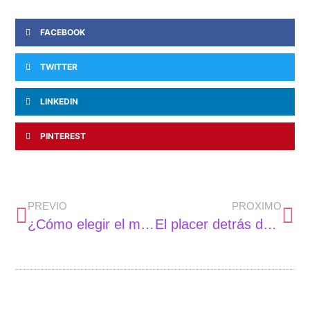
FACEBOOK
TWITTER
LINKEDIN
PINTEREST
PREVIO
PROXIMO
¿Cómo elegir el mejor profesor de inglés de primaria?
El placer detrás de los masajes tántricos